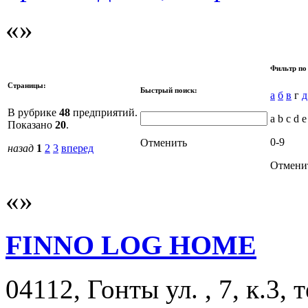
Фильтр по
Страницы:
Быстрый поиск:
а
б
в
г
д
В рубрике
48
предприятий.
a b c d 
Показано
20
.
0-9
Отменить
назад
1
2
3
вперед
Отмени
FINNO LOG HOME
04112, Гонты ул. , 7, к.3, 