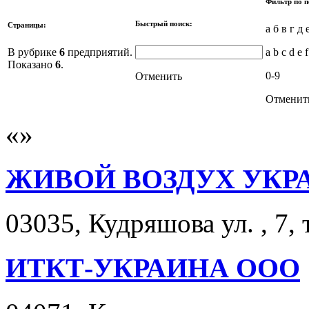
Фильтр по п
Быстрый поиск:
Страницы:
а б в г д 
В рубрике
6
предприятий.
a b c d e f
Показано
6
.
0-9
Отменить
Отменит
ЖИВОЙ ВОЗДУХ УКР
03035, Кудряшова ул. , 7, 
ИТКТ-УКРАИНА ООО