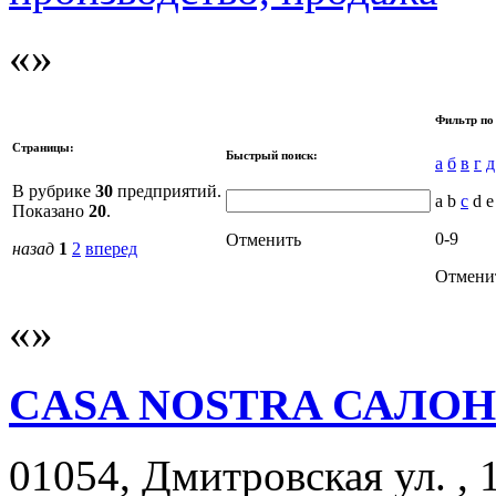
Фильтр по
Страницы:
Быстрый поиск:
а
б
в
г
д
В рубрике
30
предприятий.
a b
c
d 
Показано
20
.
0-9
Отменить
назад
1
2
вперед
Отмени
CASA NOSTRA САЛО
01054, Дмитровская ул. , 