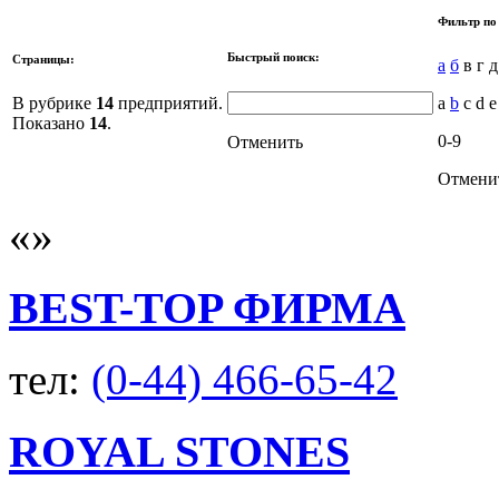
Фильтр по
Быстрый поиск:
Страницы:
а
б
в г д
В рубрике
14
предприятий.
a
b
c d e 
Показано
14
.
0-9
Отменить
Отмени
BEST-TOP ФИРМА
тел:
(0-44) 466-65-42
ROYAL STONES