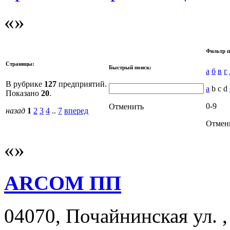
Фильтр п
Страницы:
Быстрый поиск:
а
б
в
г
В рубрике
127
предприятий.
a
b c d
Показано
20
.
0-9
Отменить
назад
1
2
3
4
..
7
вперед
Отмен
ARCOM ПП
04070, Почайнинская ул. , 