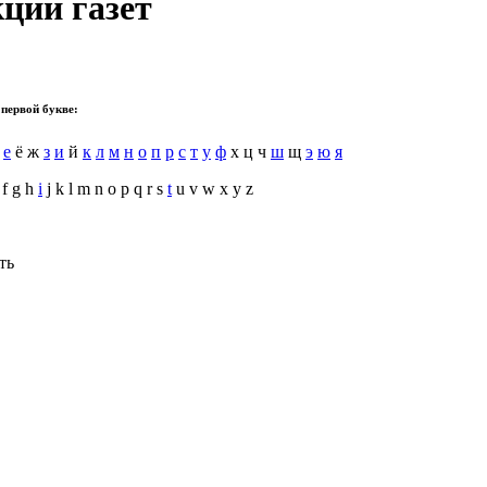
ции газет
 первой букве:
е
ё ж
з
и
й
к
л
м
н
о
п
р
с
т
у
ф
х ц ч
ш
щ
э
ю
я
 f g h
i
j k l m n o p q r s
t
u v w x y z
ть