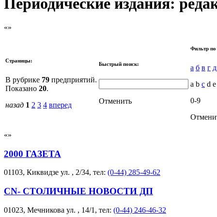
Периодические издания: редак
Фильтр по
Страницы:
Быстрый поиск:
а
б
в
г
д
В рубрике
79
предприятий.
a b
c
d e
Показано
20
.
0-9
Отменить
назад
1
2
3
4
вперед
Отмени
2000 ГАЗЕТА
01103, Киквидзе ул. , 2/34, тел:
(0-44) 285-49-62
CN- СТОЛИЧНЫЕ НОВОСТИ ДП
01023, Мечникова ул. , 14/1, тел:
(0-44) 246-46-32