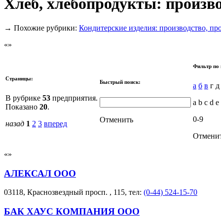
Хлеб, хлебопродукты: произво
→
Похожие рубрики:
Кондитерские изделия: производство, пр
Фильтр по 
Страницы:
Быстрый поиск:
а
б
в
г д
В рубрике
53
предприятия.
a b c d e 
Показано
20
.
0-9
Отменить
назад
1
2
3
вперед
Отмени
АЛЕКСАЛ ООО
03118, Краснозвездный просп. , 115, тел:
(0-44) 524-15-70
БАК ХАУС КОМПАНИЯ ООО