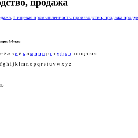
дство, продажа
одажа
,
Пищевая промышленность: производство, продажа проду
первой букве:
 е ё ж з
и
й
к
л
м
н
о
п
р
с
т
у
ф
х
ц
ч ш щ э ю я
f g h i j k l m n o p q r s t u v w x y z
ть