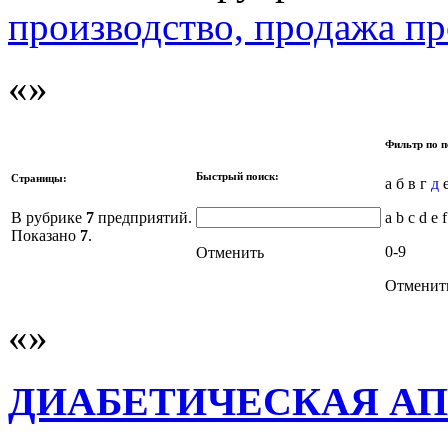
производство, продажа п
Фильтр по п
Быстрый поиск:
Страницы:
а б в г
д
е
В рубрике
7
предприятий.
a b c d e f
Показано
7
.
0-9
Отменить
Отменит
ДИАБЕТИЧЕСКАЯ АП