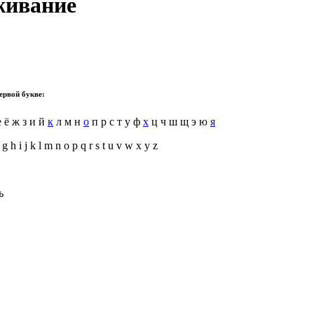
живание
ервой букве:
е ё ж з и й
к
л м н
о
п р с т у ф
х
ц ч ш щ э ю
я
 g h i j k l m n o p q r s t u v w x y z
ь