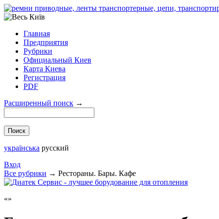
Главная
Предприятия
Рубрики
Официальный Киев
Карта Киева
Регистрация
PDF
Расширенный поиск
→
українська
русский
Вход
Все рубрики
→
Рестораны. Бары. Кафе