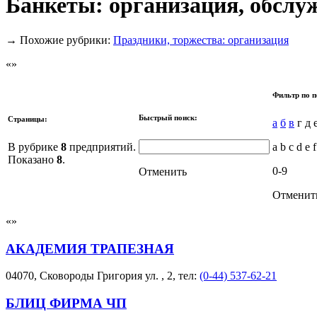
Банкеты: организация, обслу
→
Похожие рубрики:
Праздники, торжества: организация
Фильтр по п
Быстрый поиск:
Страницы:
а
б
в
г д 
В рубрике
8
предприятий.
a b c d e f
Показано
8
.
0-9
Отменить
Отменит
АКАДЕМИЯ ТРАПЕЗНАЯ
04070, Сковороды Григория ул. , 2, тел:
(0-44) 537-62-21
БЛИЦ ФИРМА ЧП