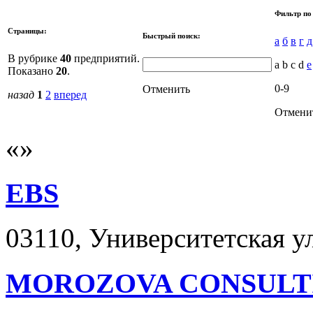
Фильтр по
Страницы:
Быстрый поиск:
а
б
в
г
д
В рубрике
40
предприятий.
a b c d
e
Показано
20
.
0-9
Отменить
назад
1
2
вперед
Отмени
EBS
03110, Университетская ул
MOROZOVA CONSULT