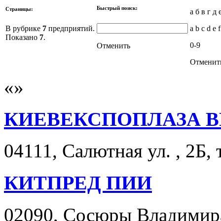
Быстрый поиск:
Страницы:
а б в г д 
В рубрике
7
предприятий.
a b c d e f
Показано
7
.
0-9
Отменить
Отменит
КИЕВЕКСПОПЛАЗА 
04111, Салютная ул. , 2Б, 
КИТПРЕД ПИИ
02090, Сосюры Владимира у