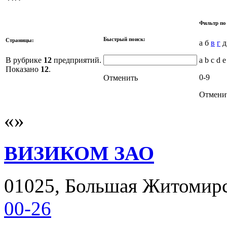
Фильтр по
Быстрый поиск:
Страницы:
а б
в
г
В рубрике
12
предприятий.
a b c d e
Показано
12
.
0-9
Отменить
Отмени
ВИЗИКОМ ЗАО
01025, Большая Житомирска
00-26