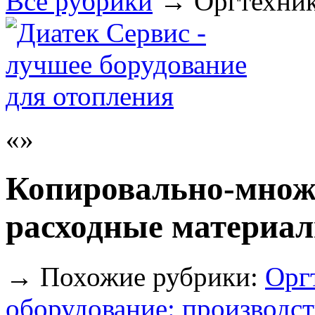
Все рубрики
→
Оргтехник
Копировально-множ
расходные материа
→
Похожие рубрики:
Орг
оборудование: производст