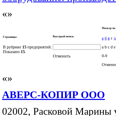
Фильтр по
Быстрый поиск:
Страницы:
а
б
в
г
д
В рубрике
15
предприятий.
a b c d e
Показано
15
.
0-9
Отменить
Отмени
АВЕРС-КОПИР ООО
02002, Расковой Марины ул