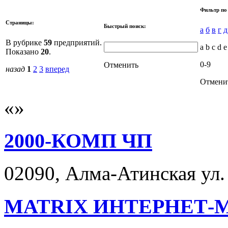
Фильтр по
Страницы:
Быстрый поиск:
а
б
в
г
д
В рубрике
59
предприятий.
a b c d e 
Показано
20
.
0-9
Отменить
назад
1
2
3
вперед
Отмени
2000-КОМП ЧП
02090, Алма-Атинская ул. 
MATRIX ИНТЕРНЕТ-