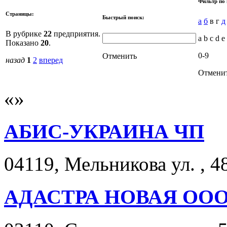
Фильтр по 
Страницы:
Быстрый поиск:
а
б
в г
д
В рубрике
22
предприятия.
a b c d e 
Показано
20
.
0-9
Отменить
назад
1
2
вперед
Отмени
АБИС-УКРАИНА ЧП
04119, Мельникова ул. , 48
АДАСТРА НОВАЯ ОО