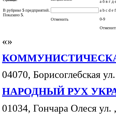
а б в г д 
В рубрике
5
предприятий.
a b c d e f
Показано
5
.
0-9
Отменить
Отменит
КОММУНИСТИЧЕСКА
04070, Борисоглебская ул. 
НАРОДНЫЙ РУХ УКР
01034, Гончара Олеся ул. ,