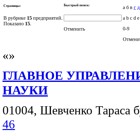
Быстрый поиск:
Страницы:
а б в
г
д
В рубрике
15
предприятий.
a b c d e
Показано
15
.
0-9
Отменить
Отмени
ГЛАВНОЕ УПРАВЛЕН
НАУКИ
01004, Шевченко Тараса бу
46