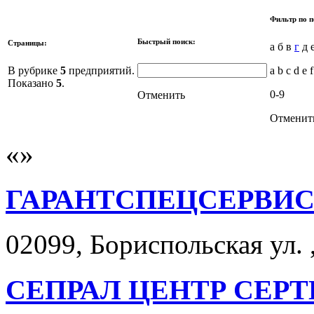
Фильтр по п
Быстрый поиск:
Страницы:
а б в
г
д е
В рубрике
5
предприятий.
a b c d e f
Показано
5
.
0-9
Отменить
Отменит
ГАРАНТСПЕЦСЕРВИС
02099, Бориспольская ул. ,
СЕПРАЛ ЦЕНТР СЕР