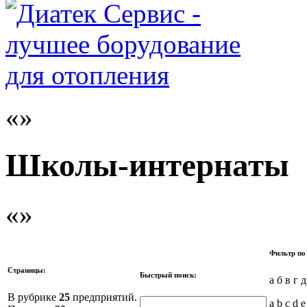
Школы-интернаты
Фильтр по
Страницы:
Быстрый поиск:
а б в г 
В рубрике
25
предприятий.
a b c d e