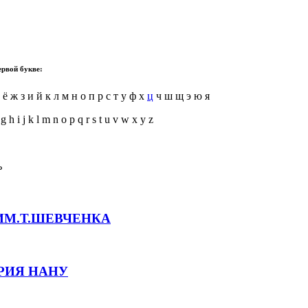
ервой букве:
 ё ж з и й к л м н о п р с т у ф х
ц
ч ш щ э ю я
 g h i j k l m n o p q r s t u v w x y z
ь
ИМ.Т.ШЕВЧЕНКА
РИЯ НАНУ