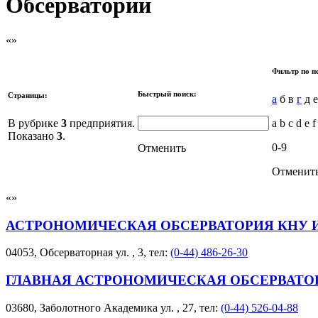
Обсерватории
Фильтр по п
Быстрый поиск:
Страницы:
а
б в
г
д е
В рубрике
3
предприятия.
a b c d e f
Показано
3
.
0-9
Отменить
Отменит
АСТРОНОМИЧЕСКАЯ ОБСЕРВАТОРИЯ КНУ 
04053, Обсерваторная ул. , 3, тел:
(0-44) 486-26-30
ГЛАВНАЯ АСТРОНОМИЧЕСКАЯ ОБСЕРВАТО
03680, Заболотного Академика ул. , 27, тел:
(0-44) 526-04-88