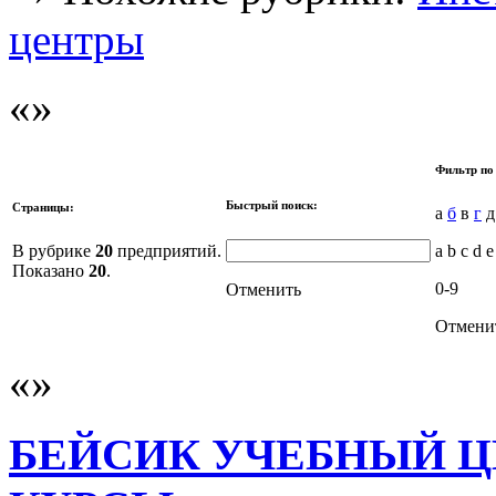
центры
Фильтр по
Быстрый поиск:
Страницы:
а
б
в
г
д
В рубрике
20
предприятий.
a b c d e
Показано
20
.
0-9
Отменить
Отмени
БЕЙСИК УЧЕБНЫЙ Ц