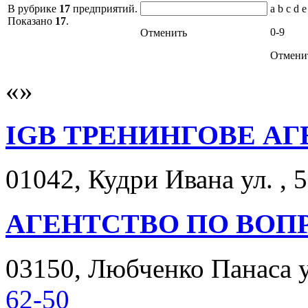
В рубрике
17
предприятий.
a b c d e
Показано
17
.
0-9
Отменить
Отмени
IGB ТРЕНИНГОВЕ А
01042, Кудри Ивана ул. , 5
АГЕНТСТВО ПО ВОП
03150, Любченко Панаса ул
62-50