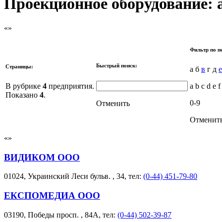
Проекционное оборудование: 
Фильтр по п
Быстрый поиск:
Страницы:
а б
в
г д
е
В рубрике
4
предприятия.
a b c d e f
Показано
4
.
0-9
Отменить
Отменит
ВИДИКОМ ООО
01024, Украинский Леси бульв. , 34, тел:
(0-44) 451-79-80
ЕКСПОМЕДИА ООО
03190, Победы просп. , 84А, тел:
(0-44) 502-39-87