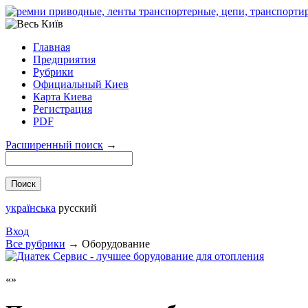
Главная
Предприятия
Рубрики
Официальный Киев
Карта Киева
Регистрация
PDF
Расширенный поиск
→
українська
русский
Вход
Все рубрики
→
Оборудование