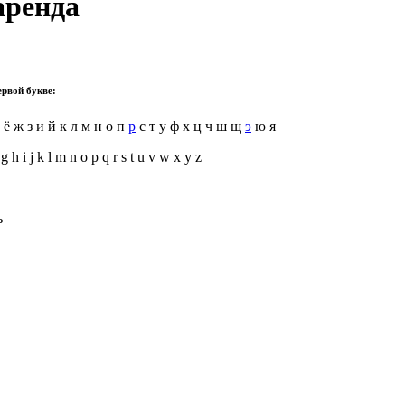
аренда
ервой букве:
ё ж з и й к л м н о п
р
с т у ф х ц ч ш щ
э
ю я
 g h i j k l m n o p q r s t u v w x y z
ь