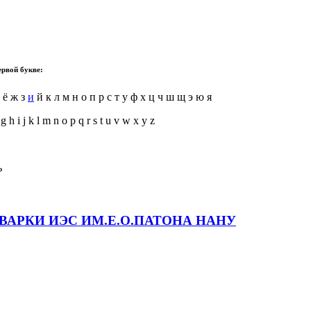
ервой букве:
е ё ж з
и
й к л м н о п р с т у ф х ц ч ш щ э ю я
 g h i j k l m n o p q r s t u v w x y z
ь
АРКИ ИЭС ИМ.Е.О.ПАТОНА НАНУ