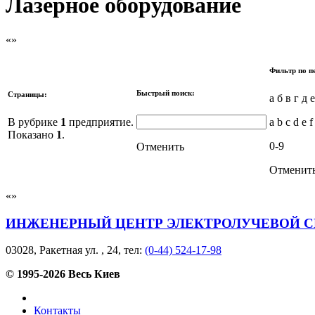
Лазерное оборудование
Фильтр по п
Быстрый поиск:
Страницы:
а б в г д 
В рубрике
1
предприятие.
a b c d e f
Показано
1
.
0-9
Отменить
Отменит
ИНЖЕНЕРНЫЙ ЦЕНТР ЭЛЕКТРОЛУЧЕВОЙ СВ
03028, Ракетная ул. , 24, тел:
(0-44) 524-17-98
© 1995-2026 Весь Киев
Контакты