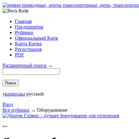
Главная
Предприятия
Рубрики
Официальный Киев
Карта Киева
Регистрация
PDF
Расширенный поиск
→
українська
русский
Вход
Все рубрики
→
Оборудование