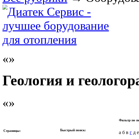
Геология и геологор
Фильтр по п
Быстрый поиск:
Страницы:
а б в
г
д е