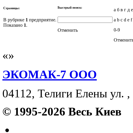
Быстрый поиск:
Страницы:
а б в г д 
В рубрике
1
предприятие.
a b c d e f
Показано
1
.
0-9
Отменить
Отменит
ЭКОМАК-7 ООО
04112, Телиги Елены ул. , 
© 1995-2026 Весь Киев