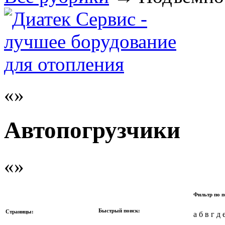
Автопогрузчики
Фильтр по п
Быстрый поиск:
Страницы:
а б в г д 