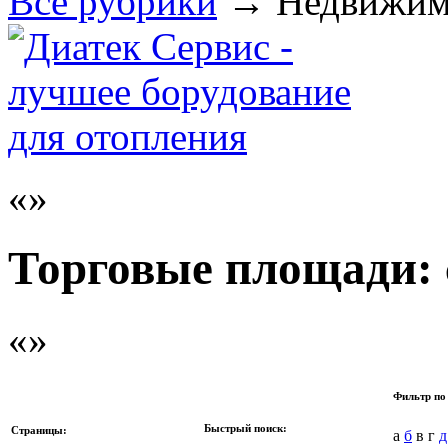
Все рубрики
→
Недвижим
Торговые площади: 
Фильтр по
Быстрый поиск:
Страницы:
а
б
в г
д