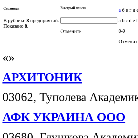
Быстрый поиск:
Страницы:
а
б в г д 
В рубрике
8
предприятий.
a b c d e f
Показано
8
.
0-9
Отменить
Отменит
АРХИТОНИК
03062, Туполева Академика
АФК УКРАИНА ООО
03680, Глушкова Академика