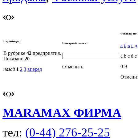
Фильтр по 
Страницы:
Быстрый поиск:
а
б
в
г
д
В рубрике
42
предприятия.
a b c d e 
Показано
20
.
0-9
Отменить
назад
1
2
3
вперед
Отмени
MАRAMAX ФИРМА
тел:
(0-44) 276-25-25