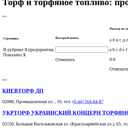
Торф и торфяное топливо: про
Фильтр по п
Быстрый поиск:
Страницы:
а б в г д 
В рубрике
3
предприятия.
a b c d e f
Показано
3
.
0-9
Отменить
Отменит
КИЕВТОРФ ДП
02088, Промышленная ул. , 10, тел:
(0-44) 564-84-87
УКРТОРФ УКРАИНСКИЙ КОНЦЕРН ТОРФЯ
03150, Большая Васильковская ул. (Красноармейская ул.), 65, те