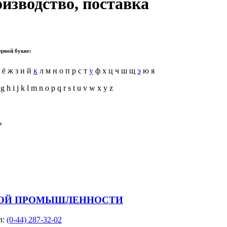
изводство, поставка
ервой букве:
е ё ж з и й
к
л м н о п р с т
у
ф х ц ч ш щ
э
ю я
 g h i j k l m n o p q r s t u v w x y z
ь
НОЙ ПРОМЫШЛЕННОСТИ
л:
(0-44) 287-32-02