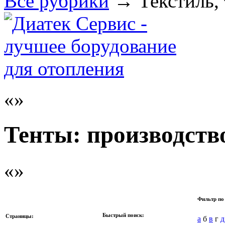
Все рубрики
→
Текстиль,
Тенты: производств
Фильтр по
Быстрый поиск:
Страницы:
а
б
в
г
д