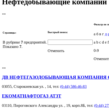
Нефтедобывающие компании
Фильтр по п
Быстрый поиск:
Страницы:
а б в г
д
В рубрике
7
предприятий.
a b c d e f
Показано
7
.
0-9
Отменить
Отменит
ДВ НЕФТЕГАЗОДОБЫВАЮЩАЯ КОМПАНИЯ 
03055, Старокиевская ул. , 14, тел:
(0-44) 586-46-83
ЕКОМАТНАФТОГАЗ АТЗТ
03110, Пироговского Александра ул. , 19, корп.8Б, тел:
(0-44) 27