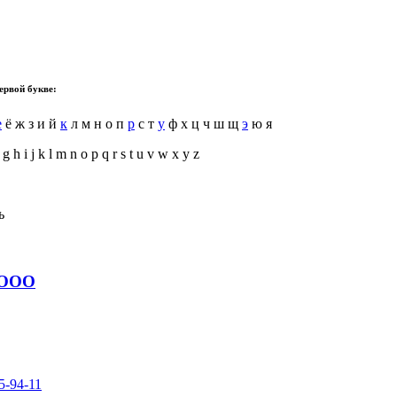
ервой букве:
е
ё ж з и й
к
л м н о п
р
с т
у
ф х ц ч ш щ
э
ю я
 g h i j k l m n o p q r s t u v w x y z
ь
ООО
5-94-11