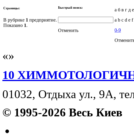
Быстрый поиск:
Страницы:
а б в г д 
В рубрике
1
предприятие.
a b c d e f
Показано
1
.
0-9
Отменить
Отменит
10 ХИММОТОЛОГИЧ
01032, Отдыха ул., 9А, те
© 1995-2026 Весь Киев