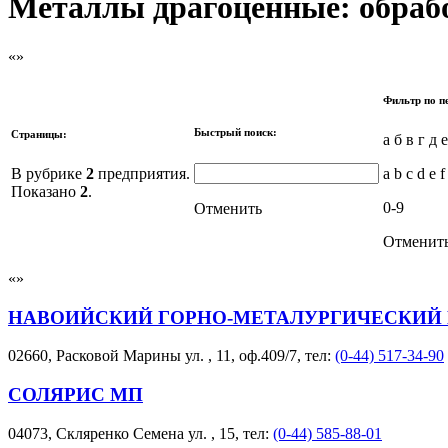
Металлы драгоценные: обрабо
Фильтр по п
Быстрый поиск:
Страницы:
а б в г д 
В рубрике
2
предприятия.
a b c d e f
Показано
2
.
0-9
Отменить
Отменит
НАВОИЙСКИЙ ГОРНО-МЕТАЛУРГИЧЕСКИЙ
02660, Расковой Марины ул. , 11, оф.409/7, тел:
(0-44) 517-34-90
СОЛЯРИС МП
04073, Скляренко Семена ул. , 15, тел:
(0-44) 585-88-01