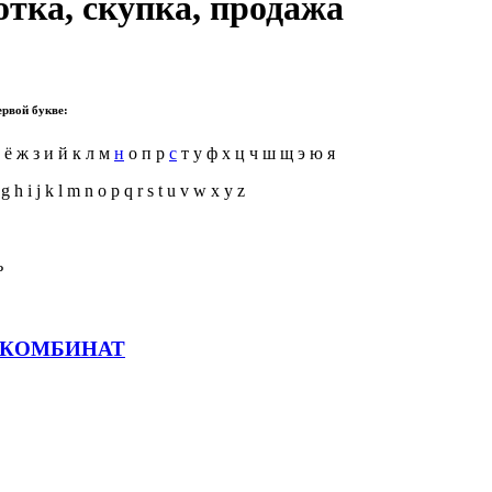
тка, скупка, продажа
ервой букве:
е ё ж з и й к л м
н
о п р
с
т у ф х ц ч ш щ э ю я
 g h i j k l m n o p q r s t u v w x y z
ь
 КОМБИНАТ