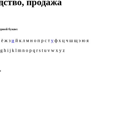
дство, продажа
ервой букве:
е ё ж з
и
й к л м н о п р с т
у
ф х ц ч ш щ э ю я
 g h i j k l m n o p q r s t u v w x y z
ь