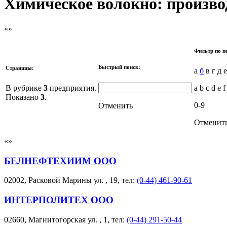
Химическое волокно: произво
Фильтр по п
Быстрый поиск:
Страницы:
а
б
в г д 
В рубрике
3
предприятия.
a b c d e f
Показано
3
.
0-9
Отменить
Отменит
БЕЛНЕФТЕХИИМ ООО
02002, Расковой Марины ул. , 19, тел:
(0-44) 461-90-61
ИНТЕРПОЛИТЕХ ООО
02660, Магнитогорская ул. , 1, тел:
(0-44) 291-50-44