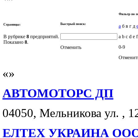
Фильтр по п
Быстрый поиск:
Страницы:
а
б в г д
В рубрике
8
предприятий.
a b c d e f
Показано
8
.
0-9
Отменить
Отменит
АВТОМОТОРС ДП
04050, Мельникова ул. , 1
ЕЛТЕХ УКРАИНА ОО