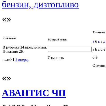
бензин, дизтопливо
Фильтр по 
Страницы:
Быстрый поиск:
а
б
в
г
д
В рубрике
24
предприятия.
a b c d e 
Показано
20
.
0-9
Отменить
назад
1
2
вперед
Отмени
АВАНТИС ЧП