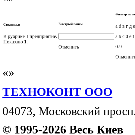
Фильтр по п
Быстрый поиск:
Страницы:
а б в г д 
В рубрике
1
предприятие.
a b c d e f
Показано
1
.
0-9
Отменить
Отменит
ТЕХНОКОНТ ООО
04073, Московский просп. 
© 1995-2026 Весь Киев