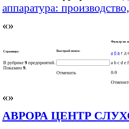
аппаратура: производство
Фильтр по п
Быстрый поиск:
Страницы:
а
б
в
г д 
В рубрике
9
предприятий.
a b c d e f
Показано
9
.
0-9
Отменить
Отменит
АВРОРА ЦЕНТР СЛУ