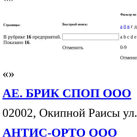
Фильтр по
Быстрый поиск:
Страницы:
а
б
в
г 
В рубрике
16
предприятий.
a b c d e
Показано
16
.
0-9
Отменить
Отмени
АЕ. БРИК СПОП ООО
02002, Окипной Раисы ул. 
АНТИС-ОРТО ООО