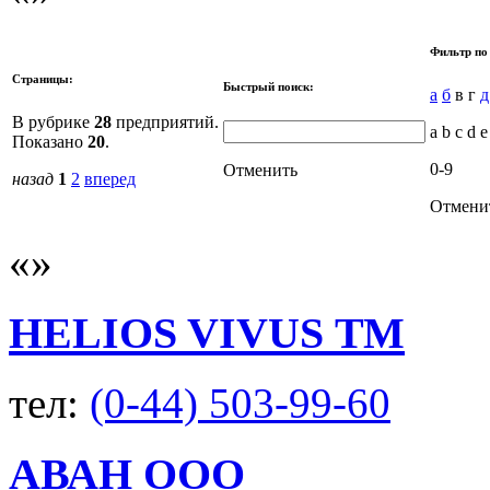
Фильтр по
Страницы:
Быстрый поиск:
а
б
в г
д
В рубрике
28
предприятий.
a b c d e
Показано
20
.
0-9
Отменить
назад
1
2
вперед
Отмени
HELIOS VIVUS ТМ
тел:
(0-44) 503-99-60
АВАН ООО