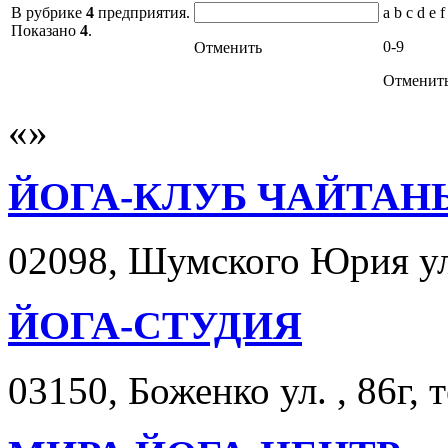
В рубрике
4
предприятия.
a b c d e f
Показано
4
.
0-9
Отменить
Отменит
ЙОГА-КЛУБ ЧАЙТАН
02098, Шумского Юрия ул.
ЙОГА-СТУДИЯ
03150, Боженко ул. , 86г, 