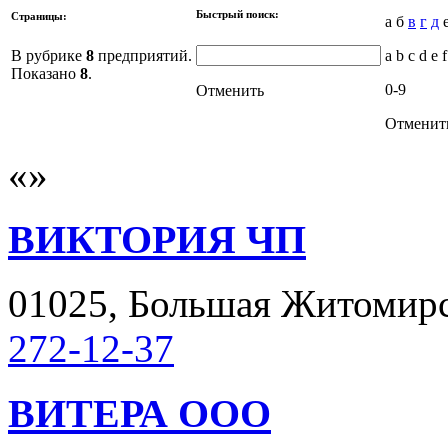
Быстрый поиск:
Страницы:
а б
в
г
д
е
В рубрике
8
предприятий.
a b c d e f
Показано
8
.
0-9
Отменить
Отменит
ВИКТОРИЯ ЧП
01025, Большая Житомирска
272-12-37
ВИТЕРА ООО