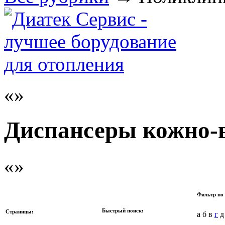
Диспансеры кожно-
Фильтр по 
Быстрый поиск:
Страницы:
а б в
г
д 