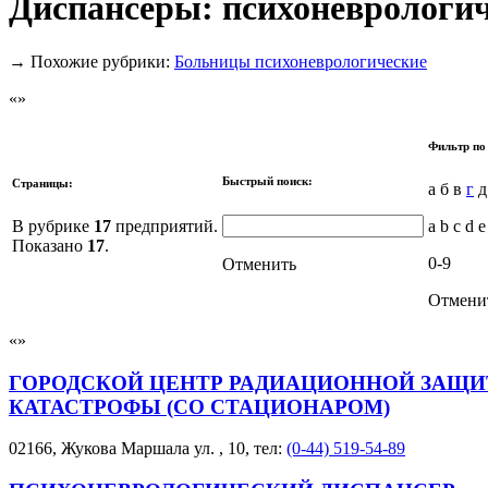
Диспансеры: психоневрологи
→
Похожие рубрики:
Больницы психоневрологические
Фильтр по
Быстрый поиск:
Страницы:
а б в
г
д
В рубрике
17
предприятий.
a b c d e
Показано
17
.
0-9
Отменить
Отмени
ГОРОДСКОЙ ЦЕНТР РАДИАЦИОННОЙ ЗАЩИТ
КАТАСТРОФЫ (СО СТАЦИОНАРОМ)
02166, Жукова Маршала ул. , 10, тел:
(0-44) 519-54-89