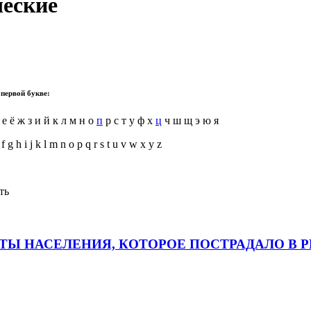
ческие
 первой букве:
 е ё ж з и й к л м н о
п
р с т у ф х
ц
ч ш щ э ю я
 f g h i j k l m n o p q r s t u v w x y z
ть
Ы НАСЕЛЕНИЯ, КОТОРОЕ ПОСТРАДАЛО В 