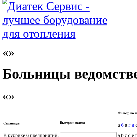
Больницы ведомств
Фильтр по п
Быстрый поиск:
Страницы:
а
б
в
г
д
е
В рубрике
6
предприятий.
a b c d e f