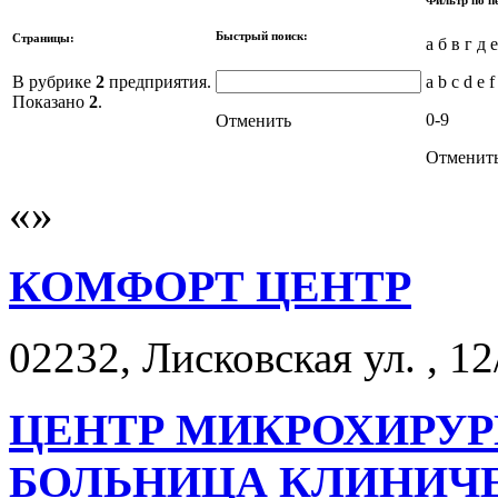
Быстрый поиск:
Страницы:
а б в г д 
В рубрике
2
предприятия.
a b c d e f
Показано
2
.
0-9
Отменить
Отменит
КОМФОРТ ЦЕНТР
02232, Лисковская ул. , 12
ЦЕНТР МИКРОХИРУР
БОЛЬНИЦА КЛИНИЧ