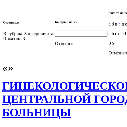
Фильтр по п
Быстрый поиск:
Страницы:
а б в
г
д е
В рубрике
3
предприятия.
a b c d e f
Показано
3
.
0-9
Отменить
Отменит
ГИНЕКОЛОГИЧЕСКО
ЦЕНТРАЛЬНОЙ ГОР
БОЛЬНИЦЫ