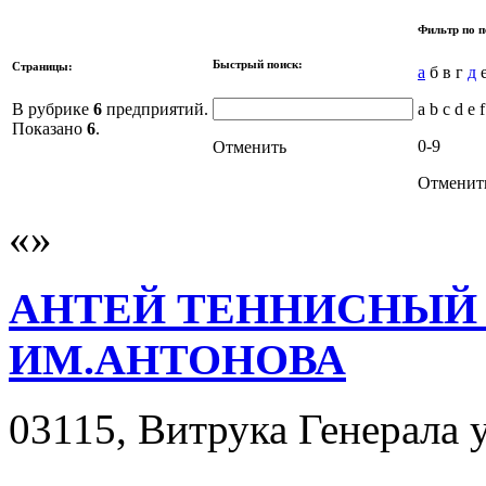
Фильтр по п
Быстрый поиск:
Страницы:
а
б в г
д
е
В рубрике
6
предприятий.
a b c d e f
Показано
6
.
0-9
Отменить
Отменит
АНТЕЙ ТЕННИСНЫЙ
ИМ.АНТОНОВА
03115, Витрука Генерала ул